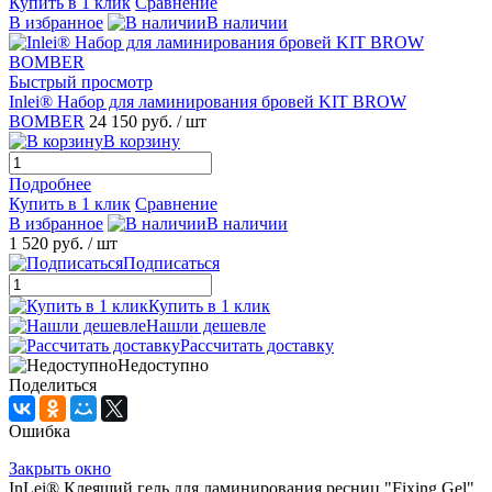
Купить в 1 клик
Сравнение
В избранное
В наличии
Быстрый просмотр
Inlei® Набор для ламинирования бровей KIT BROW
BOMBER
24 150 руб.
/ шт
В корзину
Подробнее
Купить в 1 клик
Сравнение
В избранное
В наличии
1 520 руб.
/ шт
Подписаться
Купить в 1 клик
Нашли дешевле
Рассчитать доставку
Недоступно
Поделиться
Ошибка
Закрыть окно
InLei® Клеящий гель для ламинирования ресниц "Fixing Gel"