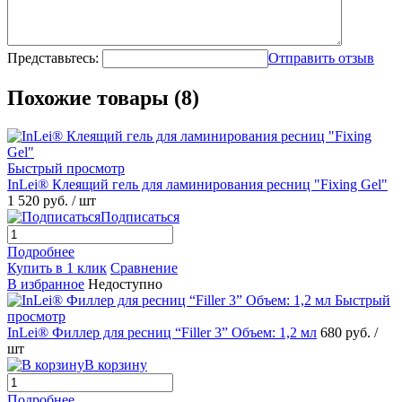
Представьтесь:
Отправить отзыв
Похожие товары (8)
Быстрый просмотр
InLei® Клеящий гель для ламинирования ресниц "Fixing Gel"
1 520 руб.
/ шт
Подписаться
Подробнее
Купить в 1 клик
Сравнение
В избранное
Недоступно
Быстрый
просмотр
InLei® Филлер для ресниц “Filler 3” Объем: 1,2 мл
680 руб.
/
шт
В корзину
Подробнее