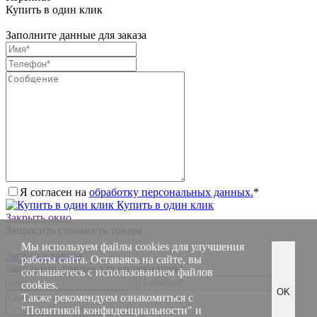
Купить в один клик
Заполните данные для заказа
Я согласен на
обработку персональных данных.
*
Купить в один клик
Закрыть окно
Запросить стоимость товара
Мы используем файлы cookies для улучшения
Загрузка товара
работы сайта. Оставаясь на сайте, вы
Заполните данные для запроса цены
соглашаетесь с использованием файлов
cookies.
OK
Также рекомендуем ознакомиться с
"Политикой конфиденциальности"
и