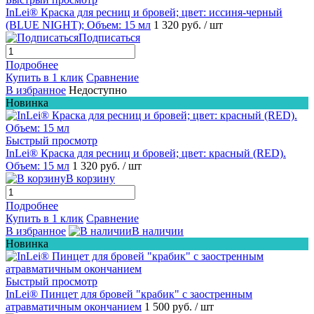
InLei® Краска для ресниц и бровей; цвет: иссиня-черный
(BLUE NIGHT); Объем: 15 мл
1 320 руб.
/ шт
Подписаться
Подробнее
Купить в 1 клик
Сравнение
В избранное
Недоступно
Новинка
Быстрый просмотр
InLei® Краска для ресниц и бровей; цвет: красный (RED).
Объем: 15 мл
1 320 руб.
/ шт
В корзину
Подробнее
Купить в 1 клик
Сравнение
В избранное
В наличии
Новинка
Быстрый просмотр
InLei® Пинцет для бровей "крабик" с заостренным
атравматичным окончанием
1 500 руб.
/ шт