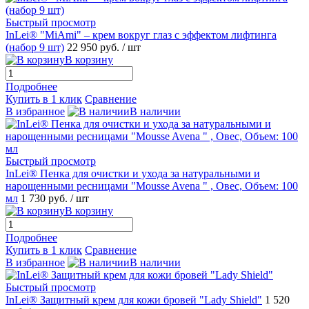
Быстрый просмотр
InLei® "MiAmi" – крем вокруг глаз с эффектом лифтинга
(набор 9 шт)
22 950 руб.
/ шт
В корзину
Подробнее
Купить в 1 клик
Сравнение
В избранное
В наличии
Быстрый просмотр
InLei® Пенка для очистки и ухода за натуральными и
нарощенными ресницами "Mousse Avena " , Овес, Объем: 100
мл
1 730 руб.
/ шт
В корзину
Подробнее
Купить в 1 клик
Сравнение
В избранное
В наличии
Быстрый просмотр
InLei® Защитный крем для кожи бровей "Lady Shield"
1 520