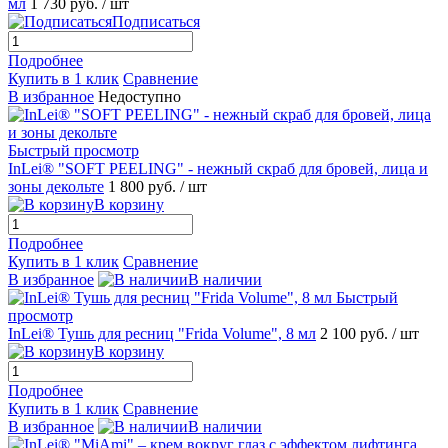
мл
1 730 руб.
/ шт
Подписаться
Подробнее
Купить в 1 клик
Сравнение
В избранное
Недоступно
Быстрый просмотр
InLei® "SOFT PEELING" - нежный скраб для бровей, лица и
зоны декольте
1 800 руб.
/ шт
В корзину
Подробнее
Купить в 1 клик
Сравнение
В избранное
В наличии
Быстрый
просмотр
InLei® Тушь для ресниц "Frida Volume", 8 мл
2 100 руб.
/ шт
В корзину
Подробнее
Купить в 1 клик
Сравнение
В избранное
В наличии