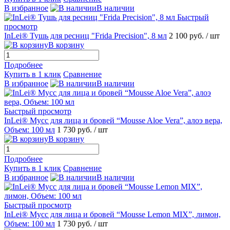
В избранное
В наличии
Быстрый
просмотр
InLei® Тушь для ресниц "Frida Precision", 8 мл
2 100 руб.
/ шт
В корзину
Подробнее
Купить в 1 клик
Сравнение
В избранное
В наличии
Быстрый просмотр
InLei® Мусс для лица и бровей “Mousse Aloe Vera”, алоэ вера,
Объем: 100 мл
1 730 руб.
/ шт
В корзину
Подробнее
Купить в 1 клик
Сравнение
В избранное
В наличии
Быстрый просмотр
InLei® Мусс для лица и бровей “Mousse Lemon MIX”, лимон,
Объем: 100 мл
1 730 руб.
/ шт