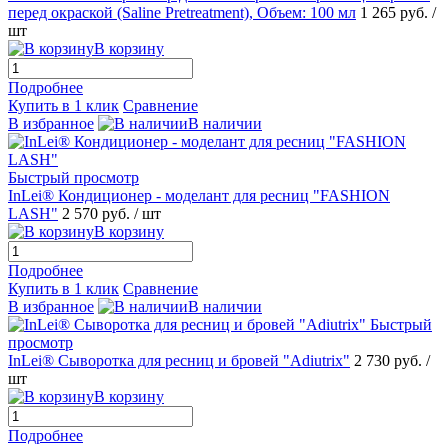
перед окраской (Saline Pretreatment), Объем: 100 мл
1 265 руб.
/
шт
В корзину
Подробнее
Купить в 1 клик
Сравнение
В избранное
В наличии
Быстрый просмотр
InLei® Кондиционер - моделант для ресниц "FASHION
LASH"
2 570 руб.
/ шт
В корзину
Подробнее
Купить в 1 клик
Сравнение
В избранное
В наличии
Быстрый
просмотр
InLei® Сыворотка для ресниц и бровей "Adiutrix"
2 730 руб.
/
шт
В корзину
Подробнее