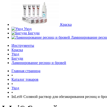
Краска
Уход
Бигуди
Ламинирование ресни
Инструменты
Краска
Уход
Бигуди
Ламинирование ресниц и бровей
Главная страница
•
Каталог товаров
•
Уход
•
InLei® Соляной раствор для обезжиривания ресниц и брове