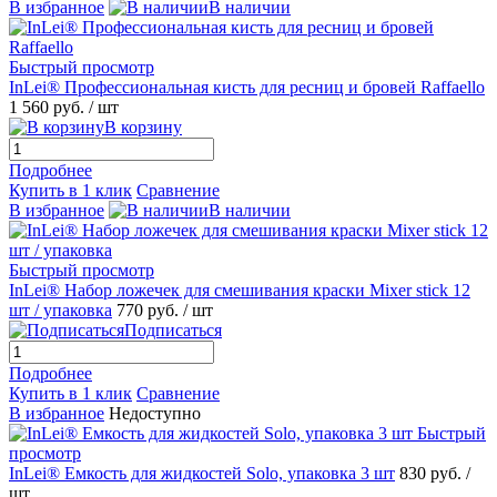
В избранное
В наличии
Быстрый просмотр
InLei® Профессиональная кисть для ресниц и бровей Raffaello
1 560 руб.
/ шт
В корзину
Подробнее
Купить в 1 клик
Сравнение
В избранное
В наличии
Быстрый просмотр
InLei® Набор ложечек для смешивания краски Mixer stick 12
шт / упаковка
770 руб.
/ шт
Подписаться
Подробнее
Купить в 1 клик
Сравнение
В избранное
Недоступно
Быстрый
просмотр
InLei® Емкость для жидкостей Solo, упаковка 3 шт
830 руб.
/
шт