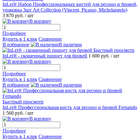
InLei® Набор Профессиональных кистей для ресниц и бровей,
упаковка 3шт Art Collection (Vincent, Picasso, Michelangelo)
3 870 руб.
/ шт
В корзину
Подробнее
Купить в 1 клик
Сравнение
В избранное
В наличии
Быстрый просмотр
InLei® - скошенный пинцет для бровей
1 600 руб.
/ шт
В корзину
Подробнее
Купить в 1 клик
Сравнение
В избранное
В наличии
Быстрый просмотр
InLei® Профессиональная кисть для ресниц и бровей Fernando
1 560 руб.
/ шт
В корзину
Подробнее
Купить в 1 клик
Сравнение