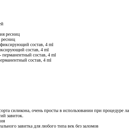
я ресниц
иксирующий состав, 4 ml
перманентный состав, 4 ml
сорта силикона, очень просты в использовании при процедуре 
ий завиток.
ния
льного завитка для любого типа век без заломов