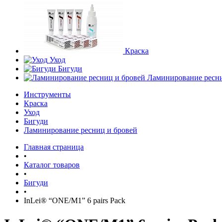
Краска
Уход
Бигуди
Ламинирование ресни
Инструменты
Краска
Уход
Бигуди
Ламинирование ресниц и бровей
Главная страница
•
Каталог товаров
•
Бигуди
•
InLei® “ONE/M1” 6 pairs Pack