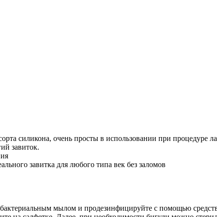
сорта силикона, очень просты в использовании при процедуре 
ий завиток.
ния
льного завитка для любого типа век без заломов
тибактериальным мылом и продезинфицируйте с помощью средств
ите на салфетке. Далее, при необходимости бигуди можно стери