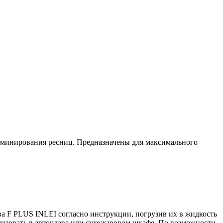
ламинирования ресниц. Предназначены для максимального
а F PLUS INLEI согласно инструкции, погрузив их в жидкость
лизовать в автоклаве или сухожаровом шкафе. По возможности,