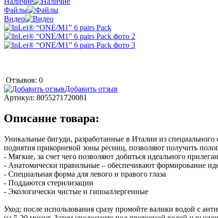
Наличие
Файлы
Видео
Отзывов: 0
Добавить отзыв
Артикул:
8055271720081
Описание товара:
Уникальные бигуди, разработанные в Италии из специального 
поднятия прикорневой зоны ресниц, позволяют получить полог
- Мягкие, за счет чего позволяют добиться идеального прилега
- Анатомически правильные – обеспечивают формирование идеа
- Специальная форма для левого и правого глаза
- Поддаются стерилизации
- Экологически чистые и гипоаллергенные
Уход: после использования сразу промойте валики водой с ан
на 5-20 минут. Затем сполосните под проточной водой и высуш