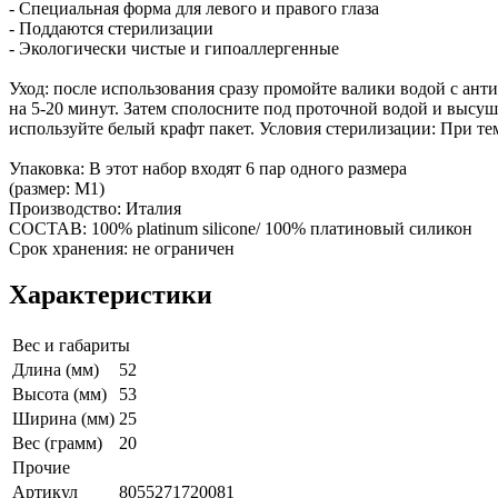
- Специальная форма для левого и правого глаза
- Поддаются стерилизации
- Экологически чистые и гипоаллергенные
Уход: после использования сразу промойте валики водой с ан
на 5-20 минут. Затем сполосните под проточной водой и высуш
используйте белый крафт пакет. Условия стерилизации: При те
Упаковка: В этот набор входят 6 пар одного размера
(размер: M1)
Производство: Италия
СОСТАВ: 100% platinum silicone/ 100% платиновый силикон
Срок хранения: не ограничен
Характеристики
Вес и габариты
Длина (мм)
52
Высота (мм)
53
Ширина (мм)
25
Вес (грамм)
20
Прочие
Артикул
8055271720081