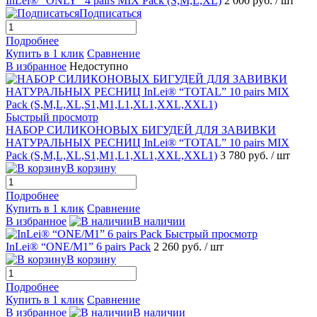
InLei® “ONLY” 4 pairs MIX Pack (S,M,L,XL)
2 000 руб.
/ шт
Подписаться
Подробнее
Купить в 1 клик
Сравнение
В избранное
Недоступно
Быстрый просмотр
НАБОР СИЛИКОНОВЫХ БИГУДЕЙ ДЛЯ ЗАВИВКИ
НАТУРАЛЬНЫХ РЕСНИЦ InLei® “TOTAL” 10 pairs MIX
Pack (S,M,L,XL,S1,M1,L1,XL1,XXL,XXL1)
3 780 руб.
/ шт
В корзину
Подробнее
Купить в 1 клик
Сравнение
В избранное
В наличии
Быстрый просмотр
InLei® “ONE/M1” 6 pairs Pack
2 260 руб.
/ шт
В корзину
Подробнее
Купить в 1 клик
Сравнение
В избранное
В наличии